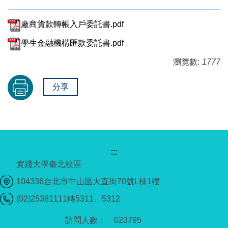
廠商貨款轉帳入戶委託書.pdf
學生金融機構匯款委託書.pdf
瀏覽數:
1777
分享
:::
實踐大學臺北校區
104336台北市中山區大直街70號L棟1樓
(02)25381111轉5311、5312
0
2
3
7
9
5